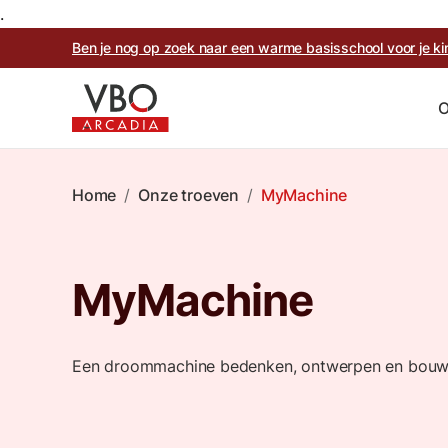
.
Ben je nog op zoek naar een warme basisschool voor je 
O
Home
/
Onze troeven
/
MyMachine
MyMachine
Een droommachine bedenken, ontwerpen en bou