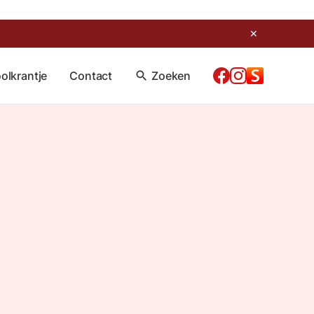
✕
olkrantje
Contact
search
Zoeken