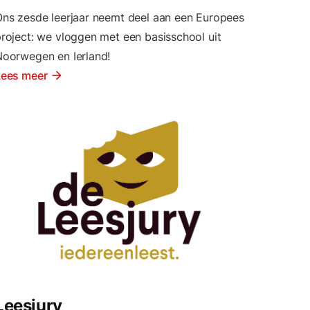
ns zesde leerjaar neemt deel aan een Europees
roject: we vloggen met een basisschool uit
oorwegen en Ierland!
Lees meer
arrow_forward
Leesjury