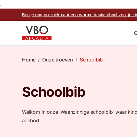
.
Ben je nog op zoek naar een warme basisschool voor je 
O
Home
/
Onze troeven
/
Schoolbib
Schoolbib
Welkom in onze 'Waanzinnige schoolbib' waar kin
aanbod.