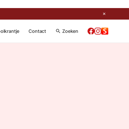
✕
olkrantje
Contact
search
Zoeken