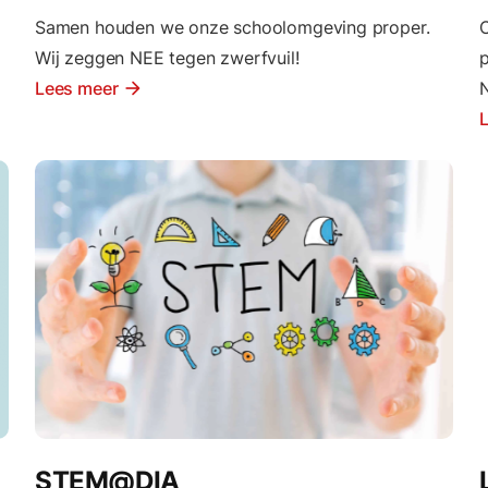
Samen houden we onze schoolomgeving proper.
O
Wij zeggen NEE tegen zwerfvuil!
p
Lees meer
arrow_forward
N
STEM@DIA