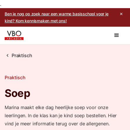
.
Ben je nog op zoek naar een warme basisschool voor je
✕
kind? Kom kennismaken met ons!
chevron_left
Praktisch
Praktisch
Soep
Marina maakt elke dag heerlijke soep voor onze
leerlingen. In de klas kan je kind soep bestellen. Hier
vind je meer informatie terug over de allergenen.